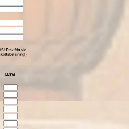
S! Fraktfritt vid
skottsbetalning!)
ANTAL