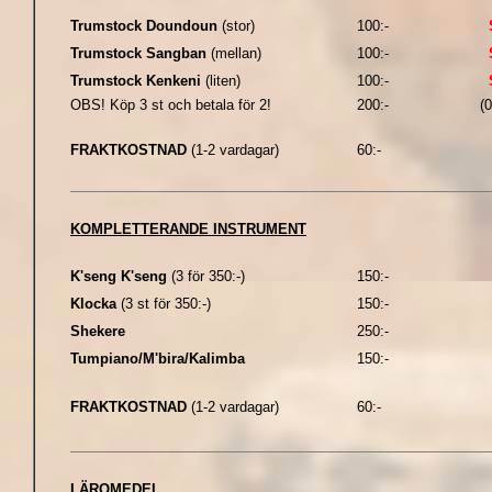
Trumstock Doundoun
(stor)
100:-
Trumstock Sangban
(mellan)
100:-
Trumstock Kenkeni
(liten)
100:-
OBS! Köp 3 st och betala för 2!
200:-
(0
FRAKTKOSTNAD
(1-2 vardagar)
60:-
KOMPLETTERANDE INSTRUMENT
K'seng K'seng
(3 för 350:-)
150:-
Klocka
(3 st för 350:-)
150:-
Shekere
250:-
Tumpiano/M'bira/Kalimba
150:-
FRAKTKOSTNAD
(1-2 vardagar)
60:-
LÄROMEDEL