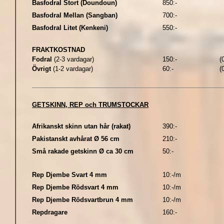
Basfodral Stort (Doundoun)
850:-
Basfodral Mellan (Sangban)
700:-
Basfodral Litet (Kenkeni)
550:-
FRAKTKOSTNAD
Fodral
(2-3 vardagar)
150:-
(0
Övrigt
(1-2 vardagar)
60:-
(0
GETSKINN, REP och TRUMSTOCKAR
Afrikanskt skinn utan hår (rakat)
390:-
Pakistanskt avhårat Ø 56 cm
210:-
Små rakade getskinn Ø ca 30 cm
50:-
Rep Djembe Svart 4 mm
10:-/m
Rep Djembe Rödsvart 4 mm
10:-/m
Rep Djembe Rödsvartbrun 4 mm
10:-/m
Repdragare
160:-