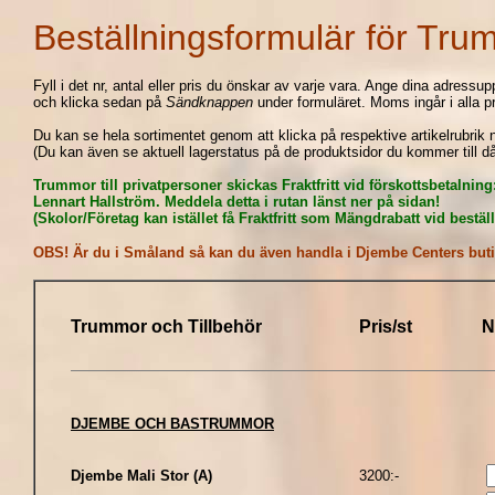
Beställningsformulär för Tr
Fyll i det nr, antal eller pris du önskar av varje vara. Ange dina adressupp
och klicka sedan på
Sändknappen
under formuläret. Moms ingår i alla pr
Du kan se hela sortimentet genom att klicka på respektive artikelrubrik 
(Du kan även se aktuell lagerstatus på de produktsidor du kommer till då
Trummor till privatpersoner skickas Fraktfritt vid förskottsbetalnin
Lennart Hallström
.
Meddela detta i rutan länst ner på sidan!
(Skolor/Företag kan istället få Fraktfritt som Mängdrabatt vid bestäl
OBS! Är du i Småland så kan du även handla i Djembe Centers butik
Trummor och Tillbehör
Pris/st
N
DJEMBE OCH BASTRUMMOR
Djembe Mali Stor (A)
3200:-