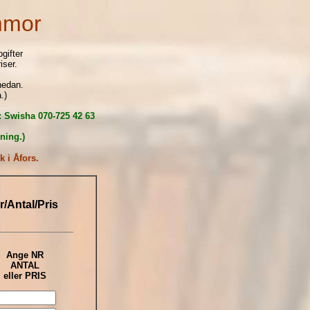
ummor
gifter
iser.
nedan.
.)
g: Swisha 070-725 42 63
lning.)
 i Åfors.
r/Antal/Pris
Ange NR
ANTAL
eller PRIS