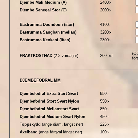
Djembe Mali Medium (A)
2400:-
Djembe Senegal Stor (C)
2000:-
Bastrumma Doundoun (stor)
4100:-
Bastrumma Sangban (mellan)
3200:-
Bastrumma Kenkeni (liten)
2300:-
(OB
FRAKTKOSTNAD
(2-3 vardagar)
200:-/st
för
DJEMBEFODRAL MM
Djembefodral Extra Stort Svart
950:-
Djembefodral Stort Svart Nylon
550:-
Djembefodral Mellanstort Svart
850:-
Djembefodral Medium Svart Nylon
450:-
Toppskydd
(ange diam. längst ner)
225:-
Axelband
(ange färgval längst ner)
100:-