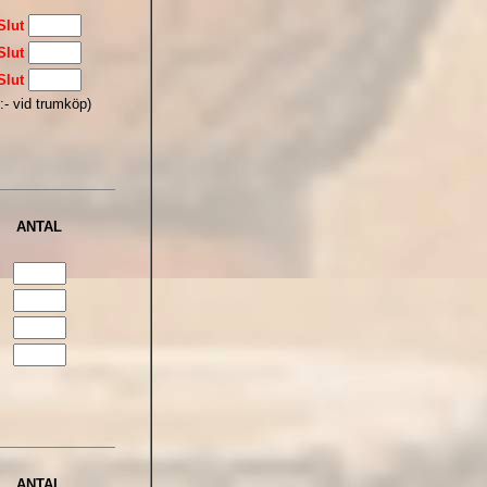
Slut
Slut
Slut
:- vid trumköp)
ANTAL
ANTAL